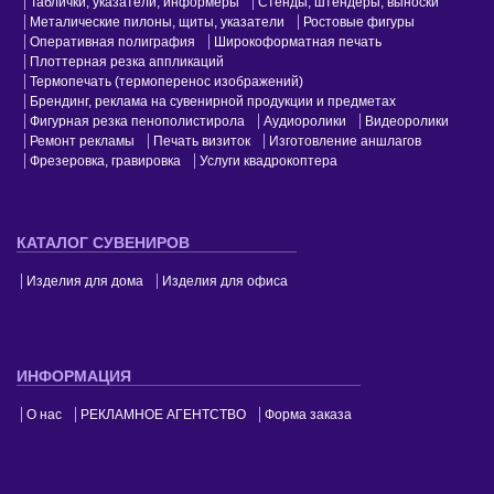
Таблички, указатели, информеры
Стенды, штендеры, выноски
Металические пилоны, щиты, указатели
Ростовые фигуры
Оперативная полиграфия
Широкоформатная печать
Плоттерная резка аппликаций
Термопечать (термоперенос изображений)
Брендинг, реклама на сувенирной продукции и предметах
Фигурная резка пенополистирола
Аудиоролики
Видеоролики
Ремонт рекламы
Печать визиток
Изготовление аншлагов
Фрезеровка, гравировка
Услуги квадрокоптера
КАТАЛОГ СУВЕНИРОВ
Изделия для дома
Изделия для офиса
ИНФОРМАЦИЯ
О нас
РЕКЛАМНОЕ АГЕНТСТВО
Форма заказа