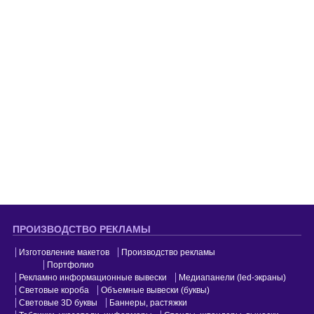
ПРОИЗВОДСТВО РЕКЛАМЫ
Изготовление макетов
Производство рекламы
Портфолио
Рекламно информационные вывески
Медиапанели (led-экраны)
Световые короба
Объемные вывески (буквы)
Световые 3D буквы
Баннеры, растяжки