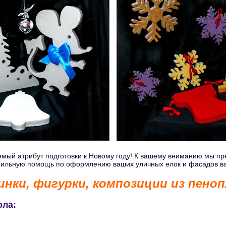
мый атрибут подготовки к Новому году! К вашему вниманию мы пре
осильную помощь по оформлению ваших уличных елок и фасадов ва
инки, фигурки, композиции из пено
ола: