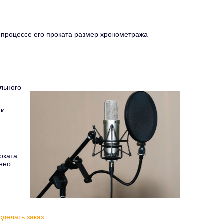
в процессе его проката размер хронометража
ального
 к
оката.
енно
делать заказ: