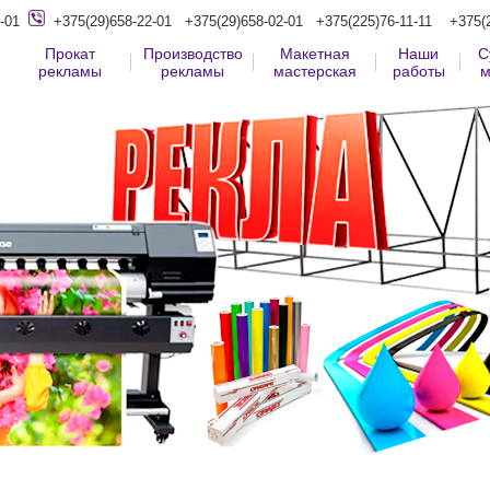
-01
+375(29)658-22-01
+375(29)658-02-01
+375(225)76-11-11
+375(
Прокат
Производство
Макетная
Наши
С
рекламы
рекламы
мастерская
работы
м