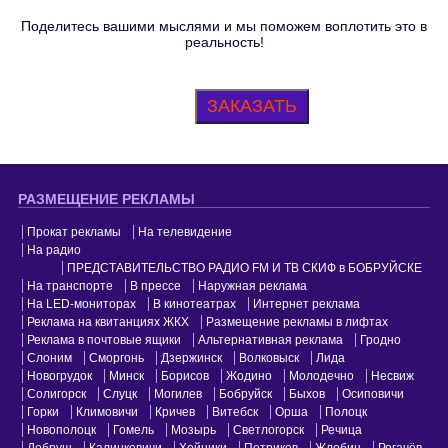
Поделитесь вашими мыслями и мы поможем воплотить это в
реальность!
ЗАКАЗАТЬ
РАЗМЕЩЕНИЕ РЕКЛАМЫ
Прокат рекламы
На телевидение
На радио
ПРЕДСТАВИТЕЛЬСТВО РАДИО FM И ТВ СКИФ в БОБРУЙСКЕ
На транспорте
В прессе
Наружная реклама
На LED-мониторах
В кинотеатрах
Интернет реклама
Реклама на квитанциях ЖКХ
Размещение рекламы в лифтах
Реклама в почтовые ящики
Альтернативная реклама
Гродно
Слоним
Сморгонь
Дзержинск
Волковыск
Лида
Новогрудок
Минск
Борисов
Жодино
Молодечно
Несвиж
Солигорск
Слуцк
Могилев
Бобруйск
Быхов
Осиповичи
Горки
Климовичи
Кричев
Витебск
Орша
Полоцк
Новополоцк
Гомель
Мозырь
Светлогорск
Речица
Добруш
Калинковичи
Хойники
Петриков
Жлобин
Рогачёв