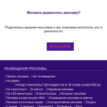
Желаете разместить рекламу?
Поделитесь вашими мыслями и мы поможем воплотить это в
реальность!
ЗАКАЗАТЬ
РАЗМЕЩЕНИЕ РЕКЛАМЫ
Прокат рекламы
На телевидение
На радио
ПРЕДСТАВИТЕЛЬСТВО РАДИО FM И ТВ СКИФ в БОБРУЙСКЕ
На транспорте
В прессе
Наружная реклама
На LED-мониторах
В кинотеатрах
Интернет реклама
Реклама на квитанциях ЖКХ
Размещение рекламы в лифтах
Реклама в почтовые ящики
Альтернативная реклама
Гродно
Слоним
Сморгонь
Дзержинск
Волковыск
Лида