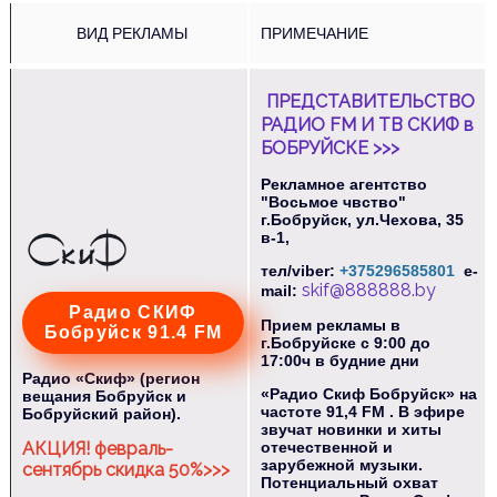
ВИД РЕКЛАМЫ
ПРИМЕЧАНИЕ
ПРЕДСТАВИТЕЛЬСТВО
РАДИО FM И ТВ СКИФ в
БОБРУЙСКЕ >>>
Рекламное агентство
"Восьмое чвство"
г.Бобруйск, ул.Чехова, 35
в-1,
тел/viber:
+375296585801
e-
skif@888888.by
mail:
Радио СКИФ
Прием рекламы в
Бобруйск 91.4 FM
г.Бобруйске с 9:00 до
17:00ч в будние дни
Радио «Скиф» (регион
«Радио Скиф Бобруйск» на
вещания Бобруйск и
частоте 91,4 FM . В эфире
Бобруйский район).
звучат новинки и хиты
отечественной и
АКЦИЯ! февраль-
зарубежной музыки.
сентябрь скидка 50%>>>
Потенциальный охват