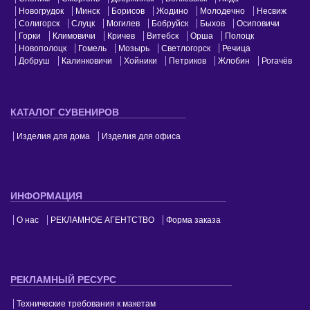
Новогрудок
Минск
Борисов
Жодино
Молодечно
Несвиж
Солигорск
Слуцк
Могилев
Бобруйск
Быхов
Осиповичи
Горки
Климовичи
Кричев
Витебск
Орша
Полоцк
Новополоцк
Гомель
Мозырь
Светлогорск
Речица
Добруш
Калинковичи
Хойники
Петриков
Жлобин
Рогачёв
КАТАЛОГ СУВЕНИРОВ
Изделия для дома
Изделия для офиса
ИНФОРМАЦИЯ
О нас
РЕКЛАМНОЕ АГЕНТСТВО
Форма заказа
РЕКЛАМНЫЙ РЕСУРС
Технические требования к макетам