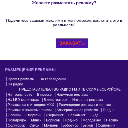
Желаете разместить рекламу?
Поделитесь вашими мыслями и мы поможем воплотить это в
реальность!
ЗАКАЗАТЬ
РАЗМЕЩЕНИЕ РЕКЛАМЫ
Прокат рекламы
На телевидение
На радио
ПРЕДСТАВИТЕЛЬСТВО РАДИО FM И ТВ СКИФ в БОБРУЙСКЕ
На транспорте
В прессе
Наружная реклама
На LED-мониторах
В кинотеатрах
Интернет реклама
Реклама на квитанциях ЖКХ
Размещение рекламы в лифтах
Реклама в почтовые ящики
Альтернативная реклама
Гродно
Слоним
Сморгонь
Дзержинск
Волковыск
Лида
Новогрудок
Минск
Борисов
Жодино
Молодечно
Несвиж
Солигорск
Слуцк
Могилев
Бобруйск
Быхов
Осиповичи