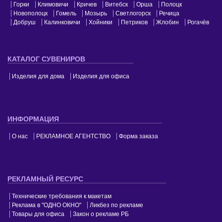
Горки
Климовичи
Кричев
Витебск
Орша
Полоцк
Новополоцк
Гомель
Мозырь
Светлогорск
Речица
Добруш
Калинковичи
Хойники
Петриков
Жлобин
Рогачёв
КАТАЛОГ СУВЕНИРОВ
Изделия для дома
Изделия для офиса
ИНФОРМАЦИЯ
О нас
РЕКЛАМНОЕ АГЕНТСТВО
Форма заказа
РЕКЛАМНЫЙ РЕСУРС
Технические требования к макетам
Реклама в "ОДНО ОКНО"
Ликбез по рекламе
Товары для офиса
Закон о рекламе РБ