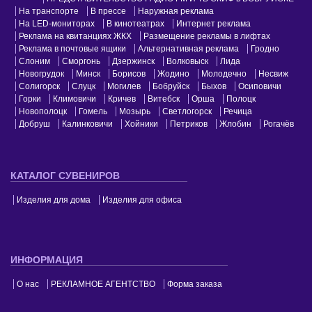
На транспорте
В прессе
Наружная реклама
На LED-мониторах
В кинотеатрах
Интернет реклама
Реклама на квитанциях ЖКХ
Размещение рекламы в лифтах
Реклама в почтовые ящики
Альтернативная реклама
Гродно
Слоним
Сморгонь
Дзержинск
Волковыск
Лида
Новогрудок
Минск
Борисов
Жодино
Молодечно
Несвиж
Солигорск
Слуцк
Могилев
Бобруйск
Быхов
Осиповичи
Горки
Климовичи
Кричев
Витебск
Орша
Полоцк
Новополоцк
Гомель
Мозырь
Светлогорск
Речица
Добруш
Калинковичи
Хойники
Петриков
Жлобин
Рогачёв
КАТАЛОГ СУВЕНИРОВ
Изделия для дома
Изделия для офиса
ИНФОРМАЦИЯ
О нас
РЕКЛАМНОЕ АГЕНТСТВО
Форма заказа