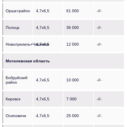
Орша+район
4,7х6,5
61 000
-//-
Полоцк
4,7х6,5
36 000
-//-
Новолукомль+Чашники
4,7х6,5
12 000
-//-
Могилевская область
Бобруйский
4,7х6,5
10 000
-//-
район
Кировск
4,7х6,5
7 000
-//-
Осиповичи
4,7х6,5
25 000
-//-