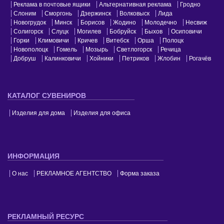
Реклама в почтовые ящики
Альтернативная реклама
Гродно
Слоним
Сморгонь
Дзержинск
Волковыск
Лида
Новогрудок
Минск
Борисов
Жодино
Молодечно
Несвиж
Солигорск
Слуцк
Могилев
Бобруйск
Быхов
Осиповичи
Горки
Климовичи
Кричев
Витебск
Орша
Полоцк
Новополоцк
Гомель
Мозырь
Светлогорск
Речица
Добруш
Калинковичи
Хойники
Петриков
Жлобин
Рогачёв
КАТАЛОГ СУВЕНИРОВ
Изделия для дома
Изделия для офиса
ИНФОРМАЦИЯ
О нас
РЕКЛАМНОЕ АГЕНТСТВО
Форма заказа
РЕКЛАМНЫЙ РЕСУРС