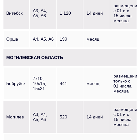
размещение
А3, А4,
с 01 и с
Витебск
1 120
14 дней
А5, А6
15 числа
месяца
Орша
А4, А5, А6
199
месяц
МОГИЛЕВСКАЯ ОБЛАСТЬ
размещение
7х10;
только с
Бобруйск
10х15;
441
месяц
01 числа
15х21
месяца
размещение
А3, А4,
с 01 и с
Могилев
520
14 дней
А5, А6
15 числа
месяца