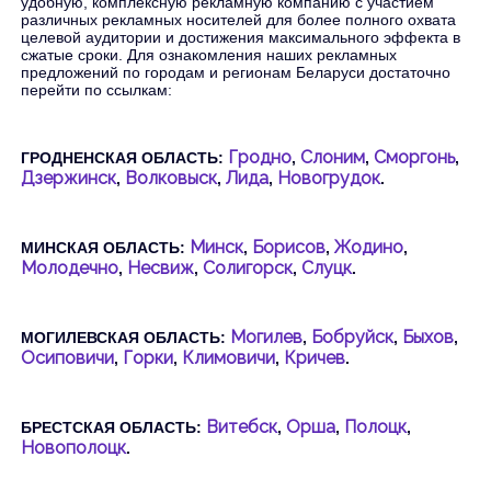
удобную, комплексную рекламную компанию с участием
различных рекламных носителей для более полного охвата
целевой аудитории и достижения максимального эффекта в
сжатые сроки. Для ознакомления наших рекламных
предложений по городам и регионам Беларуси достаточно
перейти по ссылкам:
Гродно
Слоним
Сморгонь
ГРОДНЕНСКАЯ ОБЛАСТЬ:
,
,
,
Дзержинск
Волковыск
Лида
Новогрудок
,
,
,
.
Минск
Борисов
Жодино
МИНСКАЯ ОБЛАСТЬ:
,
,
,
Молодечно
Несвиж
Солигорск
Слуцк
,
,
,
.
Могилев
Бобруйск
Быхов
МОГИЛЕВСКАЯ ОБЛАСТЬ:
,
,
,
Осиповичи
Горки
Климовичи
Кричев
,
,
,
.
Витебск
Орша
Полоцк
БРЕСТСКАЯ ОБЛАСТЬ:
,
,
,
Новополоцк
.