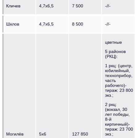
Кличев
4,7х6,5
7 500
-//-
Шклов
4,7х6,5
8 500
-//-
цветные
5 районов
(РКЦ):
1 ркц: (центр,
юбилейный,
техноприбор,
часть
рабочего)-
тираж: 23 800
экз.;
2 ркц:
(вокзал, 30
лет победы,
8-й
кирпичный)-
тираж: 23 700
Могилёв
5х6
127 850
экз.;