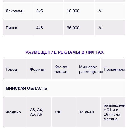
Ляховичи
5х5
10 000
-//-
Пинск
4х3
36 000
-//-
РАЗМЕЩЕНИЕ РЕКЛАМЫ В ЛИФТАХ
Кол-во
Мин.срок
Город
Формат
Примечания
листов
размещения
МИНСКАЯ ОБЛАСТЬ
размещение
А3, А4,
с 01 и с
Жодино
140
14 дней
А5, А6
16 числа
месяца