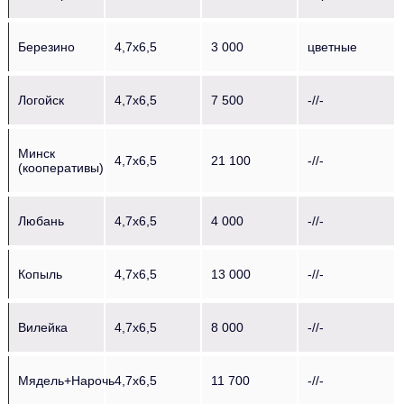
Березино
4,7х6,5
3 000
цветные
Логойск
4,7х6,5
7 500
-//-
Минск
4,7х6,5
21 100
-//-
(кооперативы)
Любань
4,7х6,5
4 000
-//-
Копыль
4,7х6,5
13 000
-//-
Вилейка
4,7х6,5
8 000
-//-
Мядель+Нарочь
4,7х6,5
11 700
-//-