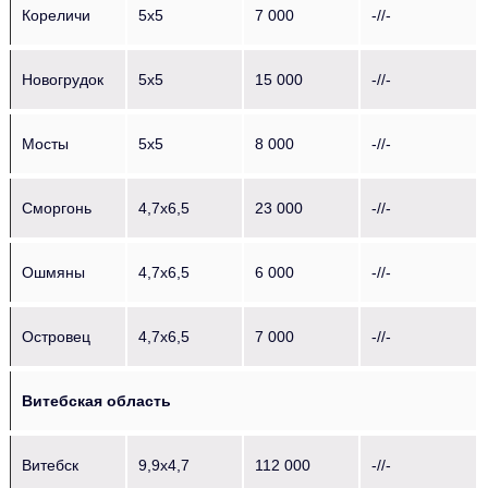
Кореличи
5х5
7 000
-//-
Новогрудок
5х5
15 000
-//-
Мосты
5х5
8 000
-//-
Сморгонь
4,7х6,5
23 000
-//-
Ошмяны
4,7х6,5
6 000
-//-
Островец
4,7х6,5
7 000
-//-
Витебская область
Витебск
9,9х4,7
112 000
-//-