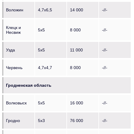
Воложин
4,7х6,5
14 000
-//-
Клецк и
5х5
8 000
-//-
Несвиж
Узда
5х5
11 000
-//-
Червень
4,7х4,7
8 000
-//-
Гродненская область
Волковыск
5х5
16 000
-//-
Гродно
5х3
76 000
-//-