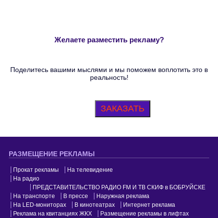
Желаете разместить рекламу?
Поделитесь вашими мыслями и мы поможем воплотить это в
реальность!
ЗАКАЗАТЬ
РАЗМЕЩЕНИЕ РЕКЛАМЫ
Прокат рекламы
На телевидение
На радио
ПРЕДСТАВИТЕЛЬСТВО РАДИО FM И ТВ СКИФ в БОБРУЙСКЕ
На транспорте
В прессе
Наружная реклама
На LED-мониторах
В кинотеатрах
Интернет реклама
Реклама на квитанциях ЖКХ
Размещение рекламы в лифтах