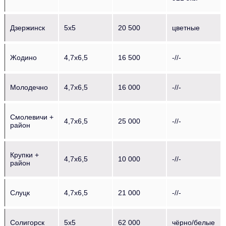
Дзержинск
5х5
20 500
цветные
Жодино
4,7х6,5
16 500
-//-
Молодечно
4,7х6,5
16 000
-//-
Смолевичи +
4,7х6,5
25 000
-//-
район
Крупки +
4,7х6,5
10 000
-//-
район
Слуцк
4,7х6,5
21 000
-//-
Солигорск
5х5
62 000
чёрно/белые