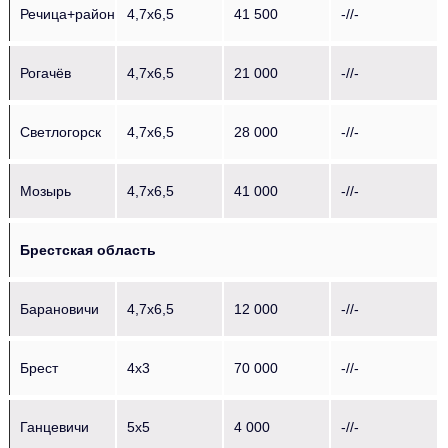
Речица+район
4,7х6,5
41 500
-//-
Рогачёв
4,7х6,5
21 000
-//-
Светлогорск
4,7х6,5
28 000
-//-
Мозырь
4,7х6,5
41 000
-//-
Брестская область
Барановичи
4,7х6,5
12 000
-//-
Брест
4х3
70 000
-//-
Ганцевичи
5х5
4 000
-//-